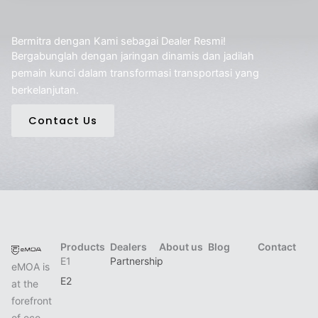
Bermitra dengan Kami sebagai Dealer Resmi!
Bergabunglah dengan jaringan dinamis dan jadilah
pemain kunci dalam transformasi transportasi yang
berkelanjutan.
Contact Us
Products
Dealers
About us
Blog
Contact
E1
Partnership
eMOA is
E2
at the
forefront
of eco-