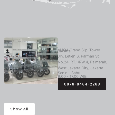
eMOA Grand Slipi Tower
Jakarta
Jln. Letjen S. Parman St
No.24, RT.1/RW.4, Palmerah,
West Jakarta City, Jakarta
Senin - Sabtu
9.00 - 17.00 WIB
0878-8484-2288
Show All