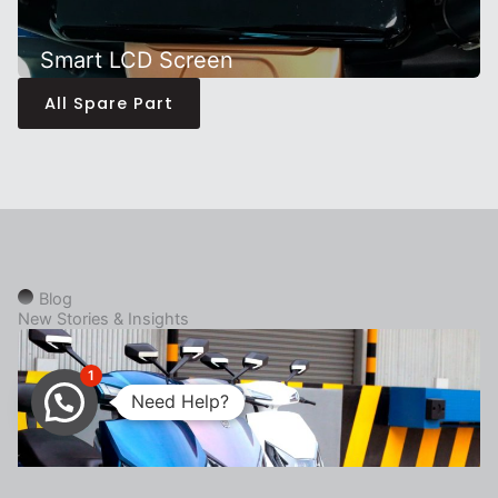
Smart LCD Screen
All Spare Part
Blog
New Stories & Insights
1
Need Help?