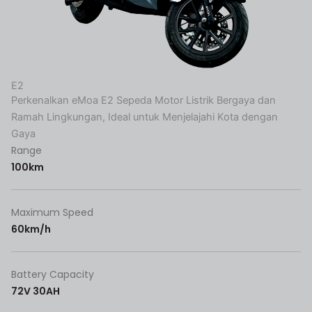
E2
Perkenalkan eMoa E2 Sepeda Motor Listrik Bergaya dan
Ramah Lingkungan, Ideal untuk Menjelajahi Kota dengan
Gaya
Range
100km
Maximum Speed
60km/h
Battery Capacity
72V 30AH