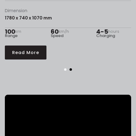
Dimension
1780 x 740 x 1070 mm
100
60
4-5
km
km/h
hours
Range
Speed
Charging
Read More